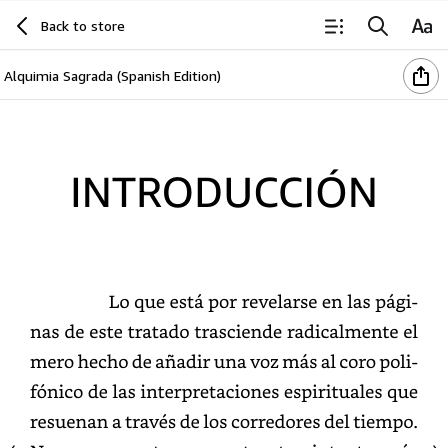
Back to store
Alquimia Sagrada (Spanish Edition)
Introducción
Lo
que
está
por
revelarse
en
las
páginas
de
este
tratado
trasciende
radicalmente
el
mero
hecho
de
añadir
una
voz
más
al
coro
polifónico
de
las
interpretaciones
espirituales
que
resuenan
a
través
de
los
corredores
del
tiempo.
No
nos
encontramos
ante
otro
intento
más