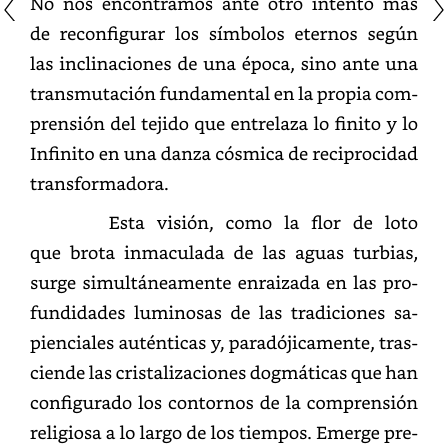
de
reconfigurar
los
símbolos
eternos
según
las
inclinaciones
de
una
época,
sino
ante
una
transmutación
fundamental
en
la
propia
comprensión
del
tejido
que
entrelaza
lo
finito
y
lo
Infinito
en
una
danza
cósmica
de
reciprocidad
transformadora.
Esta
visión,
como
la
flor
de
loto
que
brota
inmaculada
de
las
aguas
turbias,
surge
simultáneamente
enraizada
en
las
profundidad
luminosas
de
las
tradiciones
sapienciale
auténticas
y,
paradójicamente,
trasciende
las
cristalizaciones
dogmáticas
que
han
configurado
los
contornos
de
la
comprensión
religiosa
a
lo
largo
de
los
tiempos.
Emerge
precisamente